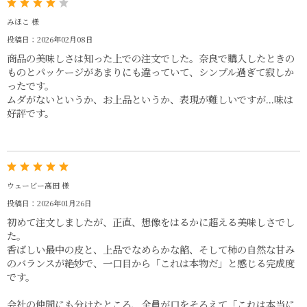
みほこ 様
投稿日：2026年02月08日
商品の美味しさは知った上での注文でした。奈良で購入したときの
ものとパッケージがあまりにも違っていて、シンプル過ぎて寂しか
ったです。
ムダがないというか、お上品というか、表現が難しいですが...味は
好評です。
ウェービー高田 様
投稿日：2026年01月26日
初めて注文しましたが、正直、想像をはるかに超える美味しさでし
た。
香ばしい最中の皮と、上品でなめらかな餡、そして柿の自然な甘み
のバランスが絶妙で、一口目から「これは本物だ」と感じる完成度
です。
会社の仲間にも分けたところ、全員が口をそろえて「これは本当に