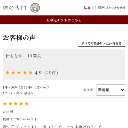
5,400円
以上で送料無料
TOP
お客様の声:柿もなか 10個入
新規会員登録はこちら
お中元ギフトはこちら
お客様の声
柿もなか 10個入
4.9
(49件)
1件～10件（全49件） 1/5ページ
並び順：
1
2
3
4
5
次へ
最後へ
ゴロ 様
投稿日：2026年06月11日
誕生日プレゼントに、贈りました。とても喜ばれました。