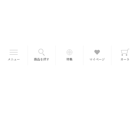
メニュー
商品を探す
特集
マイページ
カート
■送料について
送料一律 660円
(冷蔵・冷凍990円)
※北海道、沖縄、離島をのぞきます
※5,400円以上で一個口分の送料が無料となります。
（ポイント・クーポン使用前の商品金額で送料計算）
※商品価格はすべて税込で表示しております。
※常温便とクール便の場合、クール便の送料が無料となります。
クリックポスト便 200円
一部商品は、全国（離島を含む）200円でお届けが可能です。