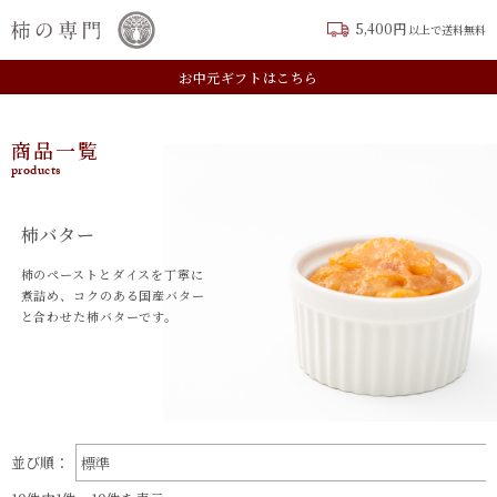
5,400円
以上で送料無料
TOP
ジャム・バター
柿バター
新規会員登録はこちら
お中元ギフトはこちら
商品一覧
products
柿バター
柿のペーストとダイスを丁寧に
煮詰め、
コクのある国産バター
と合わせた柿バターです。
表示切替：
並び順：