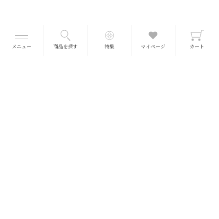
メニュー
商品を探す
特集
マイページ
カート
■送料について
送料一律 660円
(冷蔵・冷凍990円)
※北海道、沖縄、離島をのぞきます
※5,400円以上で一個口分の送料が無料となります。
（ポイント・クーポン使用前の商品金額で送料計算）
※商品価格はすべて税込で表示しております。
※常温便とクール便の場合、クール便の送料が無料となります。
クリックポスト便 200円
一部商品は、全国（離島を含む）200円でお届けが可能です。
郵便ポストに入らない場合は対面受け取りとなりますのでご了承ください。
■熨斗・ギフト包装について
オリジナル熨斗をご用意しております。 またギフト包装も承っております。
商品詳細
ページで選択ください。