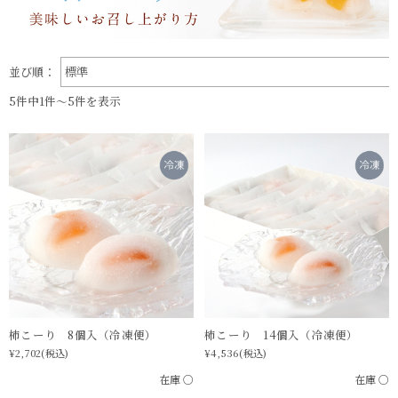
表示切替：
並び順：
5件中1件〜5件を表示
柿こーり 8個入（冷凍便）
柿こーり 14個入（冷凍便）
¥2,702
(税込)
¥4,536
(税込)
在庫 ○
在庫 ○