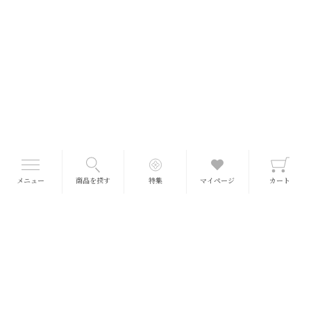
メニュー
商品を探す
特集
マイページ
カート
■送料について
送料一律 660円
(冷蔵・冷凍990円)
※北海道、沖縄、離島をのぞきます
※5,400円以上で一個口分の送料が無料となります。
（ポイント・クーポン使用前の商品金額で送料計算）
※商品価格はすべて税込で表示しております。
※常温便とクール便の場合、クール便の送料が無料となります。