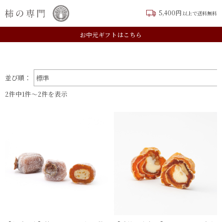
5,400円
以上で送料無料
TOP
バレンタイン2026
新規会員登録はこちら
お中元ギフトはこちら
表示切替：
並び順：
2件中1件〜2件を表示