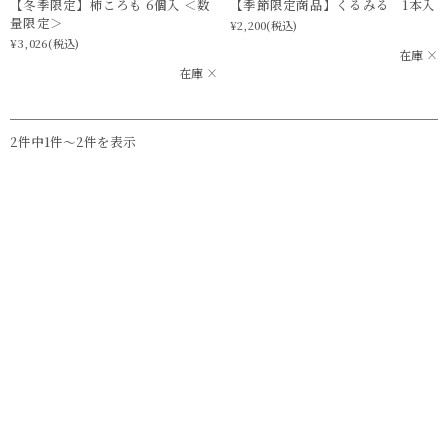
【冬季限定】柿ころも 6個入 ＜数
【季節限定商品】くるみる 1本入
量限定＞
¥2,200
(税込)
¥3,026
(税込)
在庫 ×
在庫 ×
2件中1件〜2件を表示