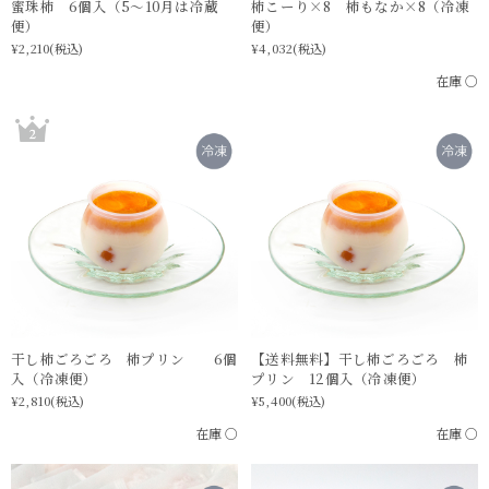
蜜珠柿 6個入（5〜10月は冷蔵
柿こーり×8 柿もなか×8（冷凍
便）
便）
¥2,210
(税込)
¥4,032
(税込)
在庫 ○
干し柿ごろごろ 柿プリン 6個
【送料無料】干し柿ごろごろ 柿
入（冷凍便）
プリン 12個入（冷凍便）
¥2,810
(税込)
¥5,400
(税込)
在庫 ○
在庫 ○