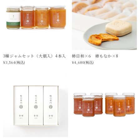
3種ジャムセット（大瓶入）4本入
柿日和×6 柿もなか×8
¥3,564
(税込)
¥4,680
(税込)