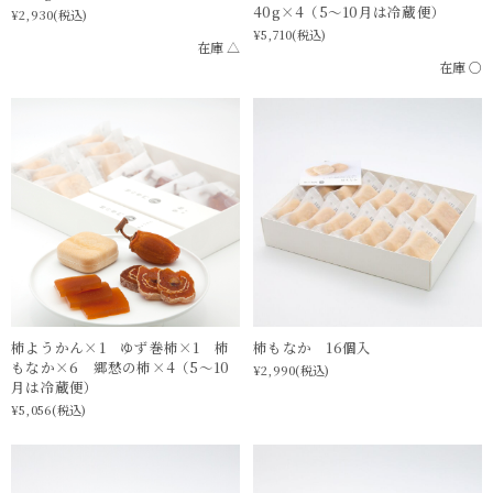
40g×4（5〜10月は冷蔵便）
¥2,930
(税込)
¥5,710
(税込)
在庫 △
在庫 ○
柿もなか 16個入
柿ようかん×1 ゆず巻柿×1 柿
もなか×6 郷愁の柿×4（5〜10
¥2,990
(税込)
月は冷蔵便）
¥5,056
(税込)