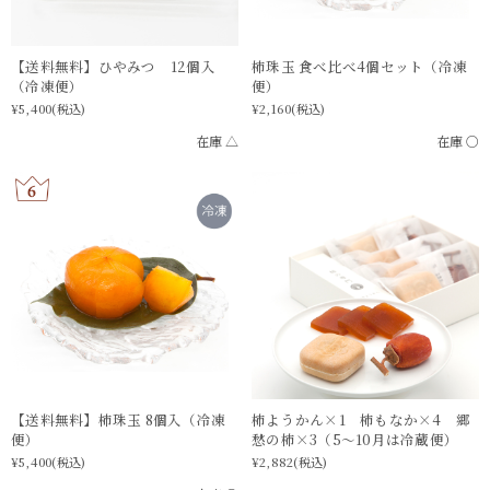
【送料無料】ひやみつ 12個入
柿珠玉 食べ比べ4個セット（冷凍
（冷凍便）
便）
¥5,400
(税込)
¥2,160
(税込)
在庫 △
在庫 ○
【送料無料】柿珠玉 8個入（冷凍
柿ようかん×1 柿もなか×4 郷
便）
愁の柿×3（5〜10月は冷蔵便）
¥5,400
(税込)
¥2,882
(税込)