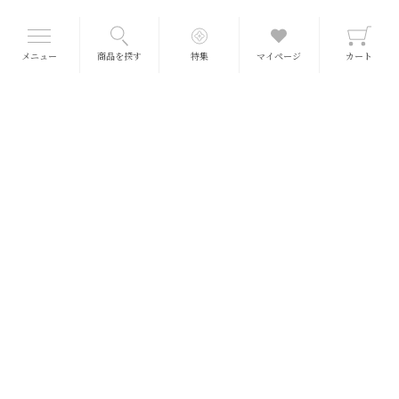
メニュー
商品を探す
特集
マイページ
カート
■送料について
送料一律 660円
(冷蔵・冷凍990円)
※北海道、沖縄、離島をのぞきます
※5,400円以上で一個口分の送料が無料となります。
（ポイント・クーポン使用前の商品金額で送料計算）
※商品価格はすべて税込で表示しております。
※常温便とクール便の場合、クール便の送料が無料となります。
クリックポスト便 200円
一部商品は、全国（離島を含む）200円でお届けが可能です。
郵便ポストに入らない場合は対面受け取りとなりますのでご了承ください。
■熨斗・ギフト包装について
オリジナル熨斗をご用意しております。 またギフト包装も承っております。
商品詳細
ページで選択ください。
手提げ袋は大・中・小の3種類をご用意しております。