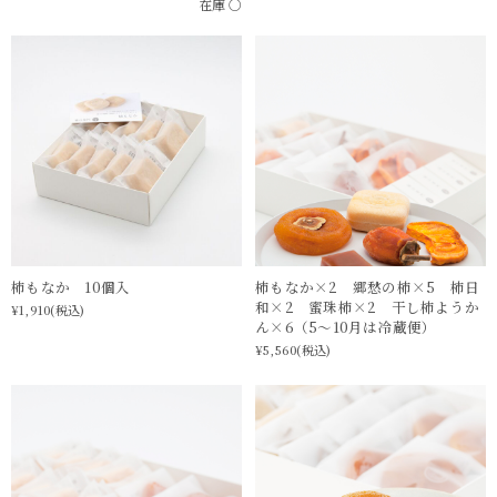
在庫 ○
柿もなか 10個入
柿もなか×2 郷愁の柿×5 柿日
和×2 蜜珠柿×2 干し柿ようか
¥1,910
(税込)
ん×6（5〜10月は冷蔵便）
¥5,560
(税込)