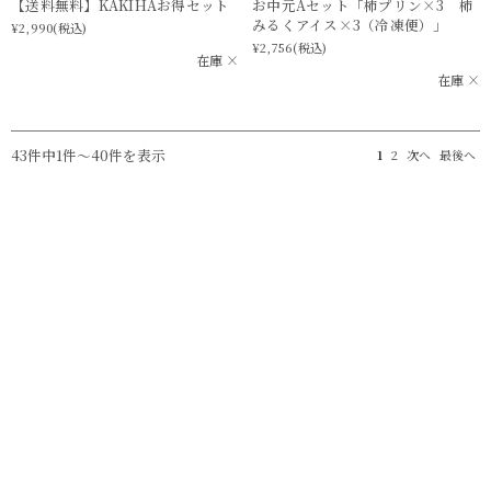
【送料無料】KAKIHAお得セット
お中元Aセット「柿プリン×3 柿
みるくアイス×3（冷凍便）」
¥2,990
(税込)
¥2,756
(税込)
在庫 ×
在庫 ×
43件中1件〜40件を表示
1
2
次へ
最後へ