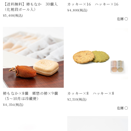
【送料無料】柿もなか 30個入
カッキー×16 ハッキー×16
（化粧段ボール入）
¥4,800
(税込)
¥5,400
(税込)
在庫 ○
柿もなか×8個 郷愁の柿×9個
カッキー×8 ハッキー×8
（5〜10月は冷蔵便）
¥2,510
(税込)
¥4,356
(税込)
在庫 ○