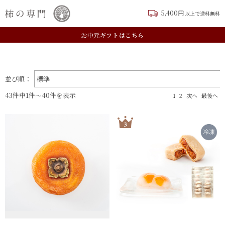
5,400円
以上で送料無料
TOP
贈る相手から選ぶ
新規会員登録はこちら
お中元ギフトはこちら
表示切替：
並び順：
43件中1件〜40件を表示
1
2
次へ
最後へ