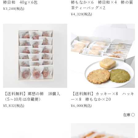
柿日和 40g×6包
柿もなか×6 柿日和×4 柿の葉
茶ティーバッグ×2
¥3,240
(税込)
¥4,320
(税込)
【送料無料】郷愁の柿 18個入
【送料無料】カッキー×8 ハッキ
（5〜10月は冷蔵便）
ー×8 柿もなか×20
¥5,832
(税込)
¥6,000
(税込)
在庫 ○