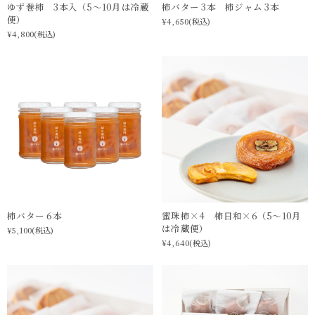
ゆず巻柿 3本入（5〜10月は冷蔵
柿バター 3本 柿ジャム 3本
便）
¥4,650
(税込)
¥4,800
(税込)
柿バター 6本
蜜珠柿×4 柿日和×6（5〜10月
は冷蔵便）
¥5,100
(税込)
¥4,640
(税込)