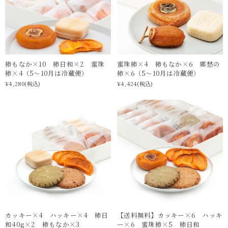
蜜珠柿×4 柿もなか×6 郷愁の
柿もなか×10 柿日和×2 蜜珠
柿×6（5〜10月は冷蔵便）
柿×4（5〜10月は冷蔵便）
¥4,424
(税込)
¥4,280
(税込)
カッキー×4 ハッキー×4 柿日
【送料無料】カッキー×6 ハッキ
和40g×2 柿もなか×3
ー×6 蜜珠柿×5 柿日和