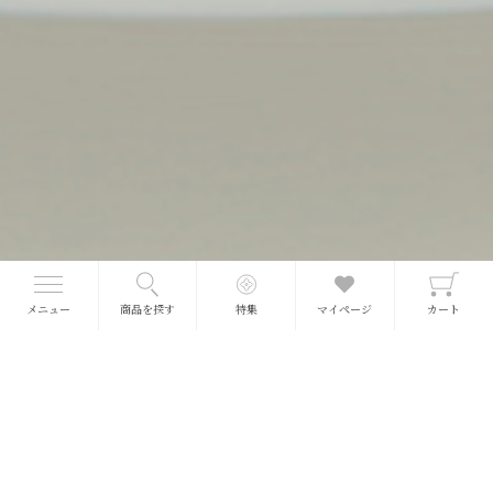
【柿菓子詰め合わせ】
メニュー
商品を探す
特集
マイページ
カート
名称：【柿ようかん】柿菓子 【柿もなか】柿菓子【郷愁の柿】柿菓子
原材料名：【柿ようかん】柿(奈良県)、砂糖、水飴、果糖、寒天/トレハロース、増
粘多糖類 【柿もなか】柿(奈良県)、水あめ、果糖、もち米、麦芽糖、柚子、寒天、
塩/トレハロース 【郷愁の柿】法連坊柿(奈良県)、栗、砂糖
賞味期限：【柿ようかん】製造後180日 【柿もなか】製造後90日 【郷愁の柿】製
造後40日
開封後はお早めにお召し上がりください。