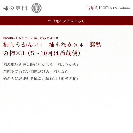
5,400円
以上で送料無料
新規会員登録はこちら
お中元ギフトはこちら
柿の美味しさを丸ごと楽しむ詰め合わせ
柿ようかん×1 柿もなか×4 郷愁
の柿×3（5〜10月は冷蔵便）
柿の風味を最大限にいかした「柿ようかん」
白餡を使わない柿餡だけの「柿もなか」
通の人に好まれる奥深い味わい「郷愁の柿」