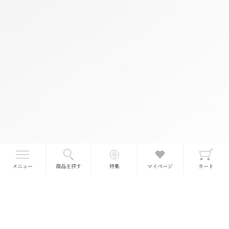
【ほうれんぼうの干し柿】
メニュー
商品を探す
特集
マイページ
カート
名称：柿菓子
原材料名：柿(奈良県吉野産)
賞味期限：製造後 60日
※商品到着後は冷暗所で保管してください。