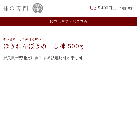
5,400円
以上で送料無料
新規会員登録はこちら
お中元ギフトはこちら
あっさりとした素朴な味わい
ほうれんぼうの干し柿 500g
奈良県吉野地方に自生する法連坊柿の干し柿