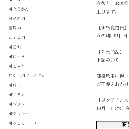
今後も、お客様
柿ようかん
上げます。
郷愁の柿
【価格変更日】
蜜珠柿
2025年10月1
ゆず巻柿
柿日和
【対象商品】
柿けーき
下記の通り
柿こーり
冷やし柿プレミアム
価格改定に伴い
ご不便をおかけ
柿珠玉
柿ころも
【メンテナンス
柿プリン
10月1日（水）
柿クッキー
柿みるくアイス