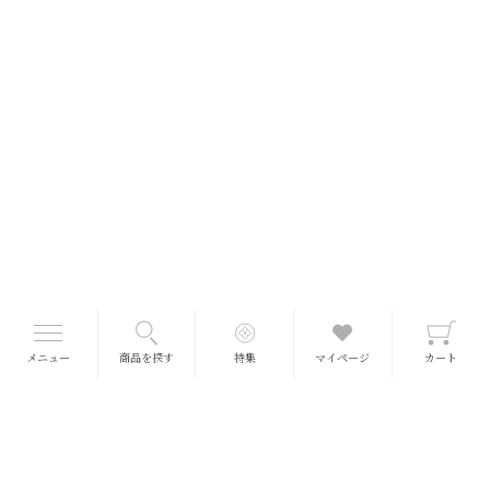
メニュー
商品を探す
特集
マイページ
カート
■送料について
送料一律 660円
(冷蔵・冷凍990円)
※北海道、沖縄、離島をのぞきます
※5,400円以上で一個口分の送料が無料となります。