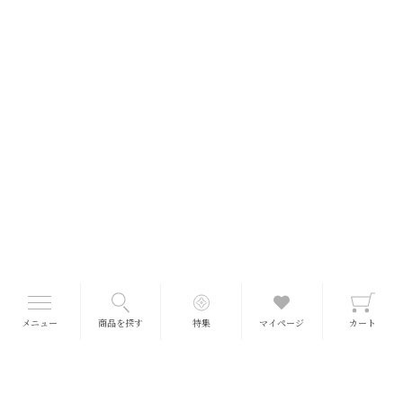
メニュー
商品を探す
特集
マイページ
カート
■送料について
送料一律 660円
(冷蔵・冷凍990円)