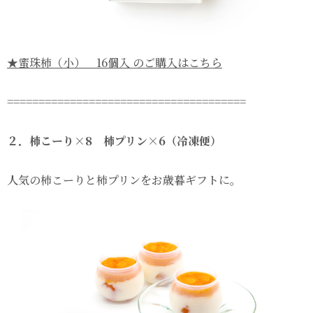
★蜜珠柿（小） 16個入 のご購入はこちら
======================================
２．柿こーり×8 柿プリン×6（冷凍便）
人気の柿こーりと柿プリンをお歳暮ギフトに。