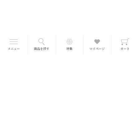
メニュー
商品を探す
特集
マイページ
カート
名称：【柿こーり】柿菓子【柿プリン】洋生菓子
原材料名：【柿こーり】柿(奈良県)、砂糖、寒天、本葛粉/トレハロース、増粘多糖
類 【柿プリン】柿(奈良県)、牛乳、生クリーム、砂糖、卵黄/増粘多糖類、乳化剤
賞味期限：【柿こーり】製造後 90日 【柿プリン】製造後 冷凍60日
冷凍庫で保管し、解凍したものはその日のうちにお召し上がりください。
※完全に溶けた商品の再冷凍は品質が低下しますのでお避けください。
※トレハロースは天然の甘味料です。
柿プリンの特徴
厳選した材料で作ったほんのり甘いみるくプリンの中は