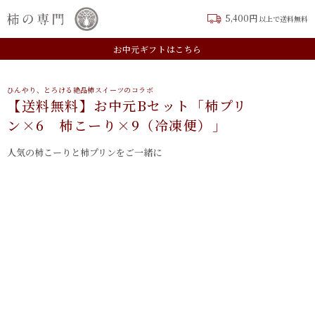
5,400円
以上で送料無料
新規会員登録はこちら
お中元ギフトはこちら
ひんやり、とろける絶品柿スイーツのコラボ
【送料無料】お中元Bセット「柿プリ
ン×6 柿こーり×9（冷凍便）」
人気の柿こーりと柿プリンをご一緒に