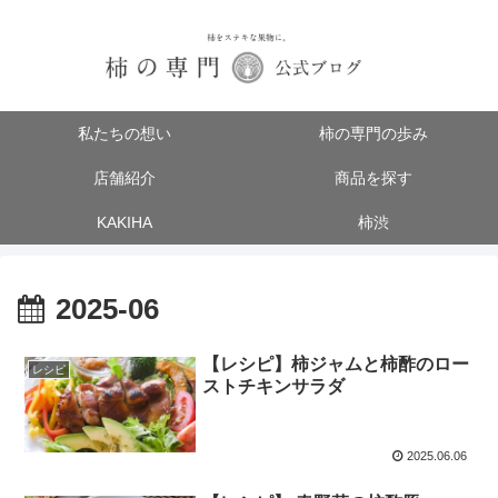
私たちの想い
柿の専門の歩み
店舗紹介
商品を探す
KAKIHA
柿渋
2025-06
【レシピ】柿ジャムと柿酢のロー
レシピ
ストチキンサラダ
2025.06.06