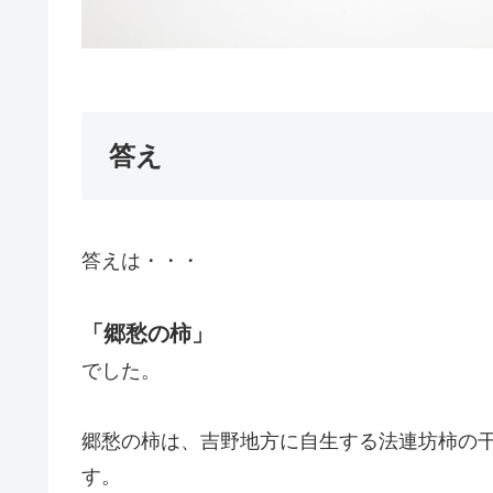
答え
答えは・・・
「郷愁の柿」
でした。
郷愁の柿は、吉野地方に自生する法連坊柿の
す。