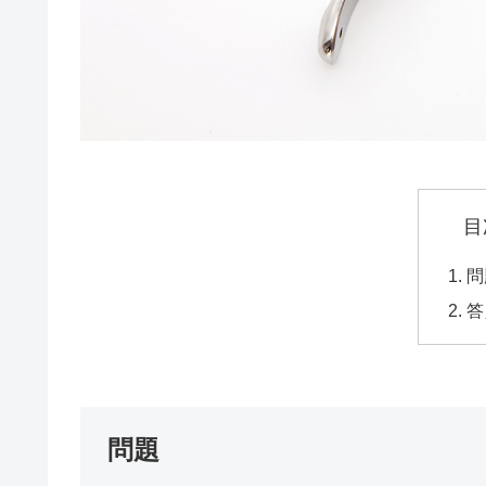
目
問
答
問題